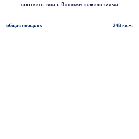
соответствии с Вашими пожеланиями
общая площадь
248 кв.м.
габариты
11,0 х 13,5
технология
каркас
этажность
1,5
кол-во спален
5
кол-во с/у
2