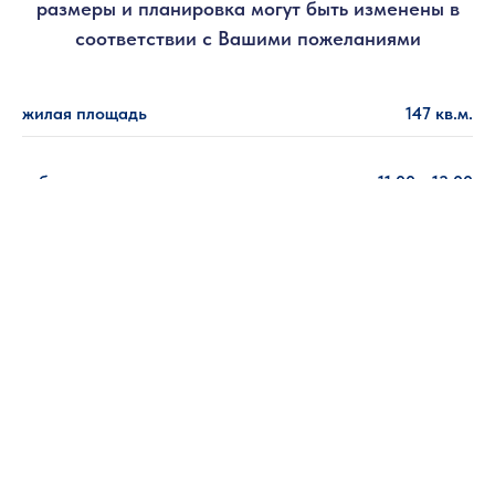
размеры и планировк а могут быть изменены в
соответствии с Вашими пожеланиями
жилая площадь
147 кв.м.
габариты
11,00 х 12,00
технология
каркас
этажность
1,5
кол-во спален
4
кол-во с/у
2